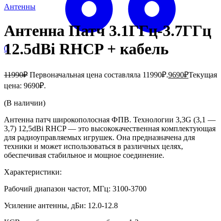
Антенны
Антенна Патч 3.1ГГц-3.7ГГц
12.5dBi RHCP + кабель
0
11990
₽
Первоначальная цена составляла 11990₽.
9690
₽
Текущая
цена: 9690₽.
(В наличии)
Антенна патч широкополосная ФПВ. Технологии 3,3G (3,1 —
3,7) 12,5dBi RHCP — это высококачественная комплектующая
для радиоуправляемых игрушек. Она предназначена для
техники и может использоваться в различных целях,
обеспечивая стабильное и мощное соединение.
Характеристики:
Рабочий диапазон частот, МГц: 3100-3700
Усиление антенны, дБи: 12.0-12.8