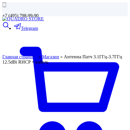
+7 (495) 798-99-90
Telegram
Главная страница
»
Магазин
»
Антенна Патч 3.1ГГц-3.7ГГц
12.5dBi RHCP + кабель
Cкидка 19%